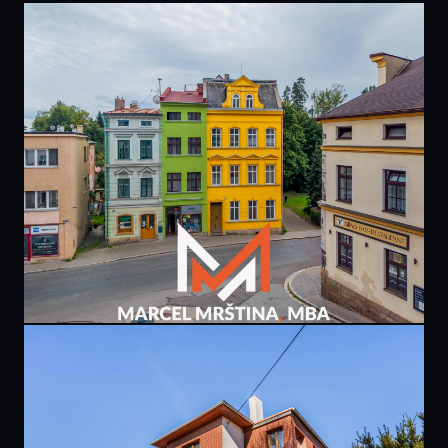
PRODÁNO
9 900 000 Kč
domu | U Dolní brány | Broumov
267 m² · Broumov