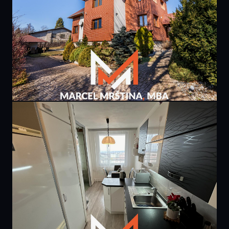
PRODÁNO
9 400 000 Kč
rodinného domu | Borová u Náchoda
307 m² · Borová