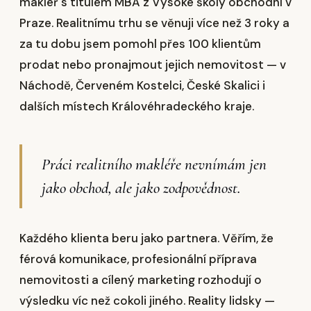
makléř s titulem MBA z Vysoké školy obchodní v
Praze. Realitnímu trhu se věnuji více než 3 roky a
za tu dobu jsem pomohl přes 100 klientům
prodat nebo pronajmout jejich nemovitost — v
Náchodě, Červeném Kostelci, České Skalici i
dalších místech Královéhradeckého kraje.
Práci realitního makléře nevnímám jen
jako obchod, ale jako zodpovědnost.
Každého klienta beru jako partnera. Věřím, že
férová komunikace, profesionální příprava
nemovitosti a cílený marketing rozhodují o
výsledku víc než cokoli jiného. Reality lidsky —