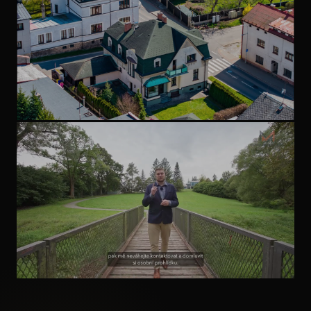
domu. Tohle by se stávat nemělo.
NEMOVITOST S PŘÍBĚHEM
Milujete historii a domy s
příběhem?
INVESTIČNÍ NEMOVITOST