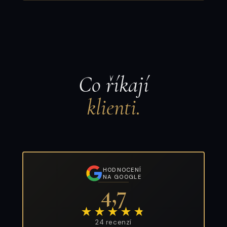
Co říkají
klienti.
HODNOCENÍ
NA GOOGLE
4,7
★★★★
★
24 recenzí