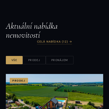
rodinného domu | Dolní Radechová
162 m² · Dolní Radechová
Aktuální nabídka
nemovitostí
CELÁ NABÍDKA (12) →
VŠE
PRODEJ
PRONÁJEM
PRODEJ