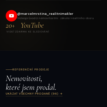
Prodej rodinného a bytového domu — investiční
komplex v Broumově
@marcelmrstina_realitnimakler
Videoprůvodci nemovitostmi · zákulisí realitního oboru
20+
YouTube
VIDEÍ
ZDARMA KE SLEDOVÁNÍ
REFERENČNÍ PRODEJE
Nemovitosti,
které jsem prodal.
UKÁZAT VŠECHNY PRODANÉ (96) →