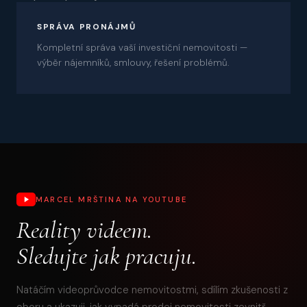
08
SPRÁVA PRONÁJMŮ
Kompletní správa vaší investiční nemovitosti —
výběr nájemníků, smlouvy, řešení problémů.
MARCEL MRŠTINA NA YOUTUBE
Reality videem.
Sledujte jak pracuju.
Natáčím videoprůvodce nemovitostmi, sdílím zkušenosti z