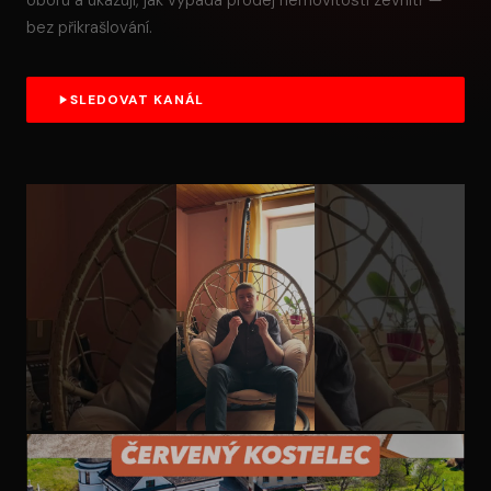
oboru a ukazuji, jak vypadá prodej nemovitosti zevnitř —
bez přikrašlování.
SLEDOVAT KANÁL
ZKUŠENOST Z OBORU
Moje zkušenost s jinou realitní kanceláří při převodu