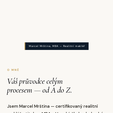
Marcel Mrština, MBA — Realitní makléř
O MNĚ
Váš průvodce celým
procesem — od A do Z.
Jsem Marcel Mrština — certifikovaný realitní