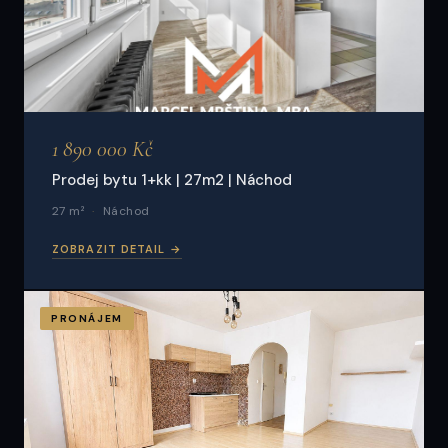
1 890 000 Kč
Prodej bytu 1+kk | 27m2 | Náchod
27 m²
Náchod
ZOBRAZIT DETAIL →
PRONÁJEM