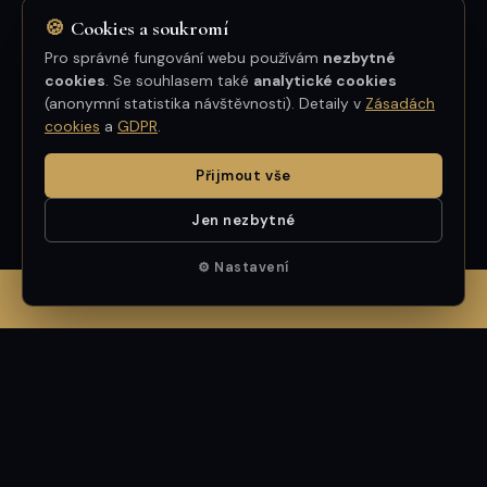
🍪
Cookies a soukromí
★★★★★
Pro správné fungování webu používám
nezbytné
cookies
. Se souhlasem také
analytické cookies
Profesionální a příjemné jednání — pan
(anonymní statistika návštěvnosti). Detaily v
Zásadách
cookies
a
GDPR
.
Mrština byl velmi nápomocný i po skončení
transakce. Skvělá komunikace, spolehlivost
Přijmout vše
a výsledek nad očekávání. Mohu jen
doporučit.
Jen nezbytné
⚙ Nastavení
TOMÁŠ BERGER
✆ ZAVOLAT MARCELOVI — 602 411 801
GOOGLE
GOOGLE
VŠECHNY RECENZE: