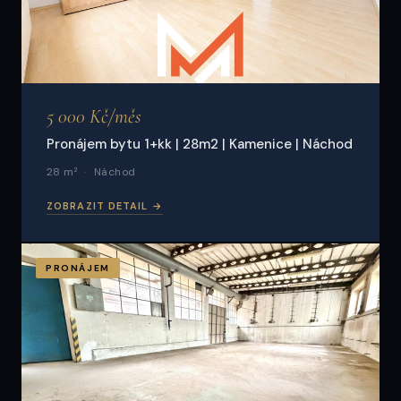
5 000 Kč/měs
Pronájem bytu 1+kk | 28m2 | Kamenice | Náchod
28 m²
Náchod
ZOBRAZIT DETAIL →
PRONÁJEM