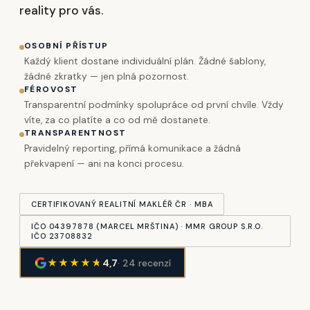
reality pro vás.
OSOBNÍ PŘÍSTUP
Každý klient dostane individuální plán. Žádné šablony,
žádné zkratky — jen plná pozornost.
FÉROVOST
Transparentní podmínky spolupráce od první chvíle. Vždy
víte, za co platíte a co od mě dostanete.
TRANSPARENTNOST
Pravidelný reporting, přímá komunikace a žádná
překvapení — ani na konci procesu.
CERTIFIKOVANÝ REALITNÍ MAKLÉŘ ČR · MBA
IČO 04397878 (MARCEL MRŠTINA) · MMR GROUP S.R.O.
IČO 23708832
★★★★
★
4,7
· 24 recenzí