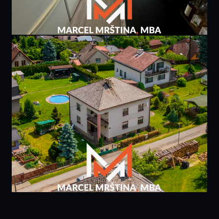
PRODÁNO
6 495 000 Kč
bytu 3+1 | 81m² | Praha, Chodov
81 m² · Praha 4
PRODÁNO
5 990 000 Kč