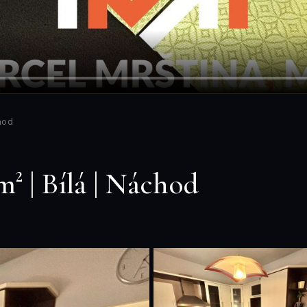
chod
m² | Bílá | Náchod