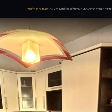
← ZPĚT DO NABÍDKY
O MNĚ
SLUŽBY
NEMOVITOSTI
RECEN