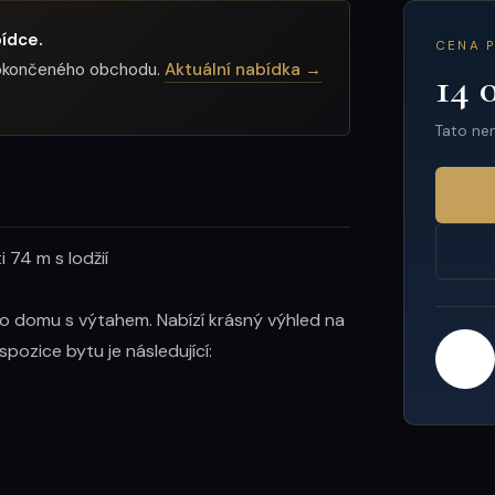
ídce.
CENA 
 dokončeného obchodu.
Aktuální nabídka →
14 
Tato ne
74 m s lodžií

ho domu s výtahem. Nabízí krásný výhled na 
ozice bytu je následující:
