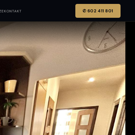
✆ 602 411 801
ZE
KONTAKT