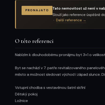
Tato nemovitost už není v nab
PRONAJATO
Slouží jako reference úspěšně
·
Další reference →
O této referenci
Nabízím k dlouhodobému pronájmu byt 3+1 o velikosti 
Byt se nachází v 7. patře revitalizovaného panelové
město a možnost sledovat východ i západ slunce. Disp
Vstupní chodba s vestavěnou šatní skříní

Dětský pokoj

Ložnice
