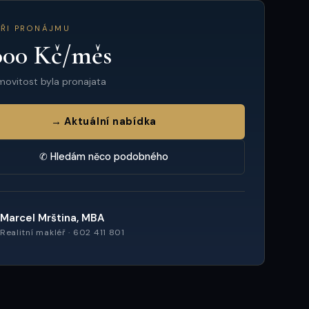
PŘI PRONÁJMU
000 Kč/měs
movitost byla pronajata
→ Aktuální nabídka
✆ Hledám něco podobného
Marcel Mrština, MBA
Realitní makléř · 602 411 801