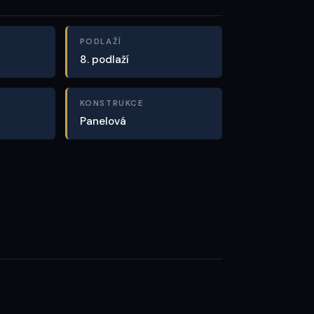
PODLAŽÍ
8. podlaží
KONSTRUKCE
Panelová