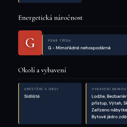
Energetická náročnost
G
PENB TŘÍDA
G - Mimořádně nehospodárná
Okolí a vybavení
UMÍSTĚNÍ V OBCI
VYBAVENÍ NEMOV
Sídliště
Lodžie, Bezbarié
přístup, Výtah, S
Zařízeno nábytk
Bytové jádro zd