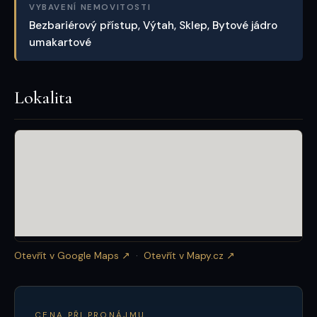
VYBAVENÍ NEMOVITOSTI
Bezbariérový přístup, Výtah, Sklep, Bytové jádro
umakartové
Lokalita
Otevřít v Google Maps ↗
·
Otevřít v Mapy.cz ↗
CENA PŘI PRONÁJMU