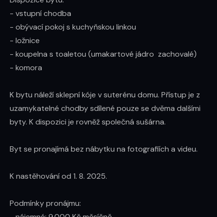
- vstupní chodba

- obývací pokoj s kuchyňskou linkou

- ložnice

- koupelna s toaletou (umakartové jádro  zachovalé)

- komora

K bytu náleží sklepní kóje v suterénu domu. Přístup je z 
uzamykatelné chodby sdílené pouze se dvěma dalšími 
byty. K dispozici je rovněž společná sušárna.

Byt se pronajímá bez nábytku na fotografiích a videu. 

K nastěhování od 1. 8. 2025.

Podmínky pronájmu:

- nájemné: 9.000 Kč měsíčně
