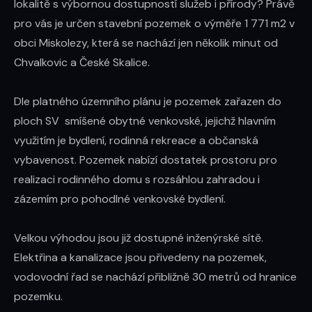
lokalitě s výbornou dostupností služeb i přírody? Právě 
pro vás je určen stavební pozemek o výměře 1 771 m2 v 
obci Miskolezy, která se nachází jen několik minut od 
Chvalkovic a České Skalice.

Dle platného územního plánu je pozemek zařazen do 
ploch SV  smíšené obytné venkovské, jejichž hlavním 
využitím je bydlení, rodinná rekreace a občanská 
vybavenost. Pozemek nabízí dostatek prostoru pro 
realizaci rodinného domu s rozsáhlou zahradou i 
zázemím pro pohodlné venkovské bydlení.

Velkou výhodou jsou již dostupné inženýrské sítě. 
Elektřina a kanalizace jsou přivedeny na pozemek, 
vodovodní řad se nachází přibližně 30 metrů od hranice 
pozemku.
