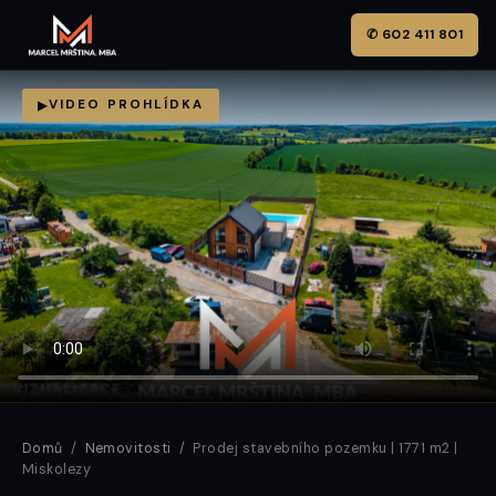
✆ 602 411 801
VIDEO PROHLÍDKA
Domů
/
Nemovitosti
/ Prodej stavebního pozemku | 1771 m2 |
Miskolezy