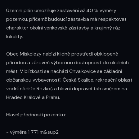
Územní plán umožňuje zastavění až 40 % výměry 
pozemku, přičemž budoucí zástavba má respektovat 
charakter okolní venkovské zástavby a krajinný ráz 
lokality.

Obec Miskolezy nabízí klidné prostředí obklopené 
přírodou a zároveň výbornou dostupnost do okolních 
měst. V blízkosti se nachází Chvalkovice se základní 
občanskou vybaveností, Česká Skalice, rekreační oblast 
vodní nádrže Rozkoš a hlavní dopravní tah směrem na 
Hradec Králové a Prahu.

Hlavní přednosti pozemku:

- výměra 1 771 m&sup2;
