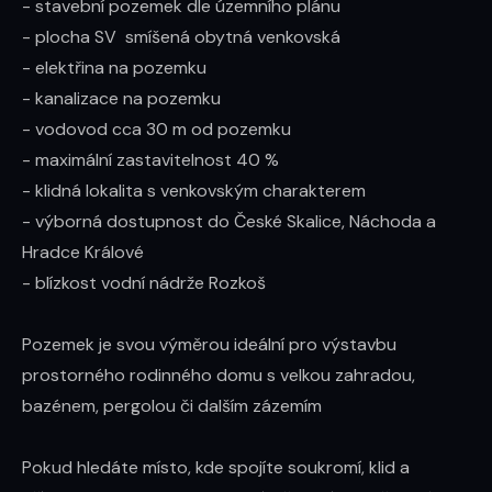
- stavební pozemek dle územního plánu

- plocha SV  smíšená obytná venkovská

- elektřina na pozemku

- kanalizace na pozemku

- vodovod cca 30 m od pozemku

- maximální zastavitelnost 40 %

- klidná lokalita s venkovským charakterem

- výborná dostupnost do České Skalice, Náchoda a 
Hradce Králové

- blízkost vodní nádrže Rozkoš

Pozemek je svou výměrou ideální pro výstavbu 
prostorného rodinného domu s velkou zahradou, 
bazénem, pergolou či dalším zázemím

Pokud hledáte místo, kde spojíte soukromí, klid a 