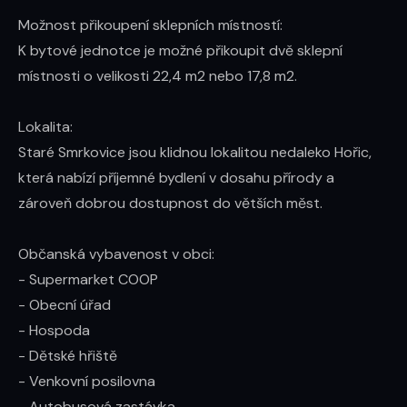
Možnost přikoupení sklepních místností:

K bytové jednotce je možné přikoupit dvě sklepní 
místnosti o velikosti 22,4 m2 nebo 17,8 m2.

Lokalita:

Staré Smrkovice jsou klidnou lokalitou nedaleko Hořic, 
která nabízí příjemné bydlení v dosahu přírody a 
zároveň dobrou dostupnost do větších měst. 

Občanská vybavenost v obci:

- Supermarket COOP

- Obecní úřad

- Hospoda

- Dětské hřiště

- Venkovní posilovna

- Autobusová zastávka
