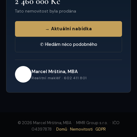
2 460 000 Kč
Tato nemovitost byla prodána
→ Aktuální nabídka
✆ Hledám něco podobného
Marcel Mrština, MBA
Realitní makléř · 602 411 801
© 2026 Marcel Mrština, MBA · MMR Group s.r.o. · IČO
04397878 ·
Domů
·
Nemovitosti
·
GDPR