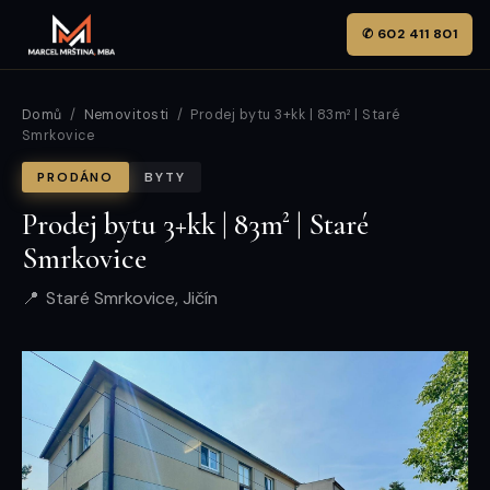
✆ 602 411 801
Domů
/
Nemovitosti
/ Prodej bytu 3+kk | 83m² | Staré
Smrkovice
PRODÁNO
BYTY
Prodej bytu 3+kk | 83m² | Staré
Smrkovice
Staré Smrkovice, Jičín