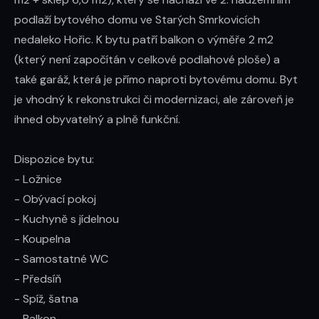
podlaží bytového domu ve Starých Smrkovicích 
nedaleko Hořic. K bytu patří balkon o výměře 2 m2 
(který není započítán v celkové podlahové ploše) a 
také garáž, která je přímo naproti bytovému domu. Byt 
je vhodný k rekonstrukci či modernizaci, ale zároveň je 
ihned obyvatelný a plně funkční.

Dispozice bytu:

- Ložnice

- Obývací pokoj

- Kuchyně s jídelnou

- Koupelna

- Samostatné WC

- Předsíň

- Spíž, šatna

- Balkon
