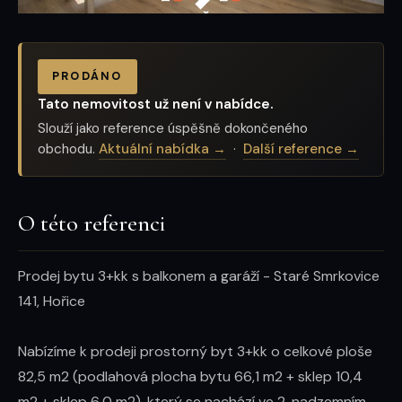
PRODÁNO
Tato nemovitost už není v nabídce.
Slouží jako reference úspěšně dokončeného
obchodu.
Aktuální nabídka →
·
Další reference →
O této referenci
Prodej bytu 3+kk s balkonem a garáží - Staré Smrkovice 
141, Hořice

Nabízíme k prodeji prostorný byt 3+kk o celkové ploše 
82,5 m2 (podlahová plocha bytu 66,1 m2 + sklep 10,4 
m2 + sklep 6,0 m2), který se nachází ve 2. nadzemním 