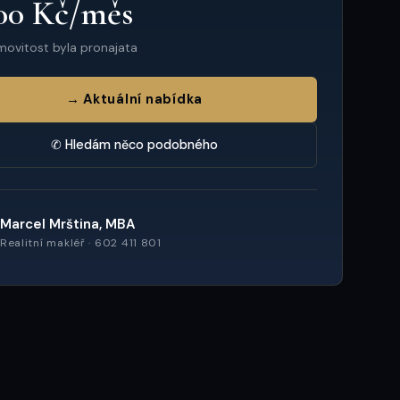
00 Kč/měs
movitost byla pronajata
→ Aktuální nabídka
✆ Hledám něco podobného
Marcel Mrština, MBA
Realitní makléř · 602 411 801