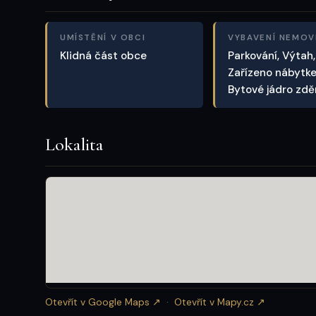
UMÍSTĚNÍ V OBCI
VYBAVENÍ NEMOV
Klidná část obce
Parkování, Výtah,
Zařízeno nábytk
Bytové jádro zd
Lokalita
Otevřít v Google Maps ↗
·
Otevřít v Mapy.cz ↗