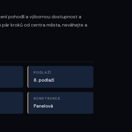
ocení pohodlí a výbornou dostupnost a  
ň pár kroků od centra města, neváhejte a 
PODLAŽÍ
8. podlaží
KONSTRUKCE
Panelová