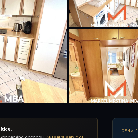
ídce.
CENA 
 dokončeného obchodu.
Aktuální nabídka →