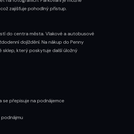
t na fotografiích. Parkování je možné 
 což zajišťuje pohodlný přístup.

ostí do centra města. Vlakové a autobusové 
ždodenní dojíždění. Na nákup do Penny 
 sklep, který poskytuje další úložný 
na se přepisuje na podnájemce

o podnájmu
