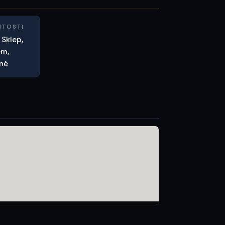
ITOSTI
 Sklep,
em,
ěné