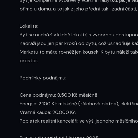
Byt je kompletně vybavený včetně nábytku, jak je vidě
přímo u domu, a to jak z jeho přední tak i zadní části,
Lokalita: 

Byt se nachází v klidné lokalitě s výbornou dostupn
nádraží jsou jen pár kroků od bytu, což usnadňuje ka
Marketu to máte rovněž jen kousek. K bytu náleží také
prostor.

Podmínky podnájmu:

Cena podnájmu: 8.500 Kč měsíčně

Energie: 2.100 Kč měsíčně (zálohová platba), elektři
Vratná kauce: 20.000 Kč

Poplatek realitní kanceláři: ve výši jednoho měsíčníh