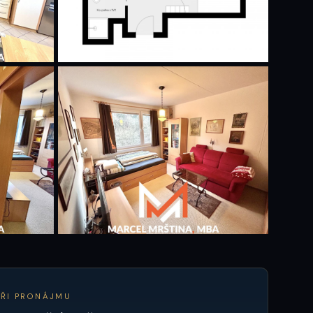
+8 dalších
PŘI PRONÁJMU