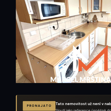
Tato nemovitost už není v nab
PRONAJATO
Slouží jako reference úspěšně