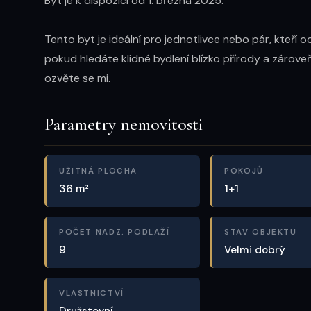
Byt je k dispozici od 1. března 2025. 

Tento byt je ideální pro jednotlivce nebo pár, kteří 
pokud hledáte klidné bydlení blízko přírody a zárove
ozvěte se mi.
Parametry nemovitosti
UŽITNÁ PLOCHA
POKOJŮ
36 m²
1+1
POČET NADZ. PODLAŽÍ
STAV OBJEKTU
9
Velmi dobrý
VLASTNICTVÍ