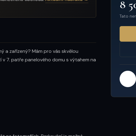
8 5
Tato ne
ný a zařízený? Mám pro vás skvělou 
zí v 7. patře panelového domu s výtahem na 