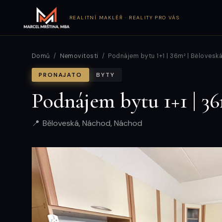
REALITNÍ MAKLÉŘ · REALITY PRO VÁS
Domů
/
Nemovitosti
/ Podnájem bytu 1+1 | 36m² | Bělovesk
PRONAJATO
BYTY
Podnájem bytu 1+1 | 36
Běloveská, Náchod, Náchod