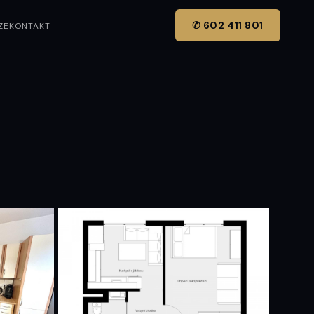
✆ 602 411 801
ZE
KONTAKT