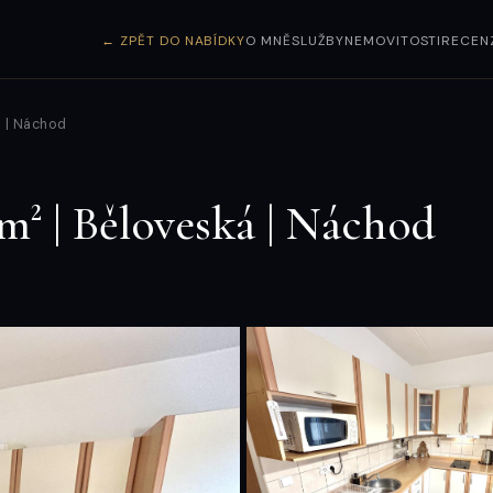
← ZPĚT DO NABÍDKY
O MNĚ
SLUŽBY
NEMOVITOSTI
RECEN
á | Náchod
m² | Běloveská | Náchod