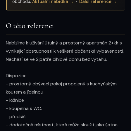
obchodu.
Aktuální nabídka →
·
Další reference →
O této referenci
Nabízíme k užívání útulný a prostorný apartmán 2+kk s 
vynikající dostupností k veškeré občanské vybavenosti. 
Nachází se ve 2.patře cihlové domu bez výtahu.

Dispozice: 

- prostorný obývací pokoj propojený s kuchyňským 
koutem a jídelnou

- ložnice

- koupelna s WC. 

- předsíň 

- dodatečná místnost, která může sloužit jako šatna.
