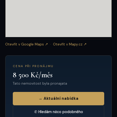
Otevřít v Google Maps ↗
·
Otevřít v Mapy.cz ↗
CENA PŘI PRONÁJMU
8 500 Kč/měs
Tato nemovitost byla pronajata
→ Aktuální nabídka
✆ Hledám něco podobného