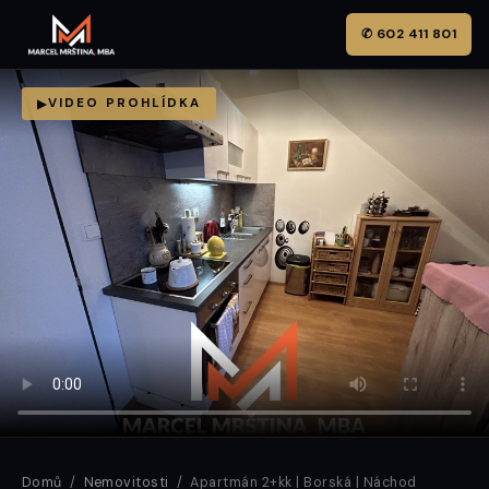
✆ 602 411 801
VIDEO PROHLÍDKA
Domů
/
Nemovitosti
/ Apartmán 2+kk | Borská | Náchod