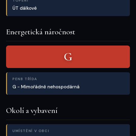
TOPENÍ
ÚT dálkové
Energetická náročnost
G
PENB TŘÍDA
G - Mimořádně nehospodárná
Okolí a vybavení
UMÍSTĚNÍ V OBCI