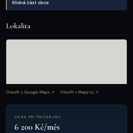
Klidná část obce
Lokalita
Otevřít v Google Maps ↗
·
Otevřít v Mapy.cz ↗
CENA PŘI PRONÁJMU
6 200 Kč/měs