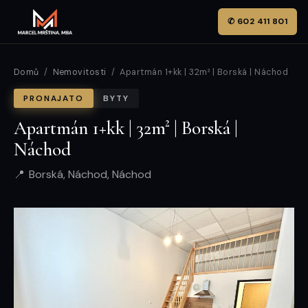
✆ 602 411 801
Domů
/
Nemovitosti
/ Apartmán 1+kk | 32m² | Borská | Náchod
PRONAJATO
BYTY
Apartmán 1+kk | 32m² | Borská |
Náchod
Borská, Náchod, Náchod