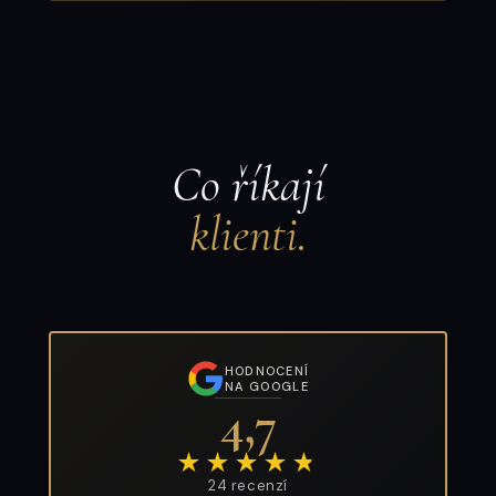
Co říkají
klienti.
HODNOCENÍ
NA GOOGLE
4,7
★★★★
★
24 recenzí