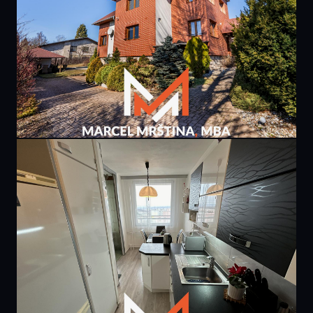
PRODÁNO
9 400 000 Kč
rodinného domu | Borová u Náchoda
307 m² · Borová