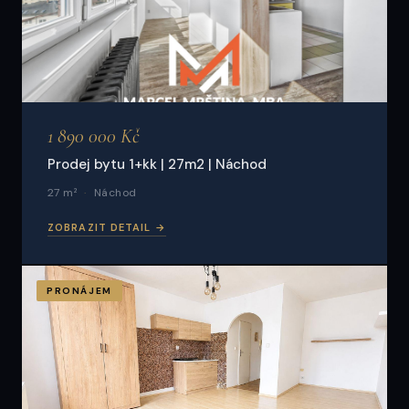
1 890 000 Kč
Prodej bytu 1+kk | 27m2 | Náchod
27 m²
Náchod
ZOBRAZIT DETAIL →
PRONÁJEM