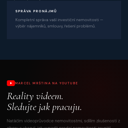
08
SPRÁVA PRONÁJMŮ
Kompletní správa vaší investiční nemovitosti —
výběr nájemníků, smlouvy, řešení problémů.
MARCEL MRŠTINA NA YOUTUBE
Reality videem.
Sledujte jak pracuju.
Natáčím videoprůvodce nemovitostmi, sdílím zkušenosti z