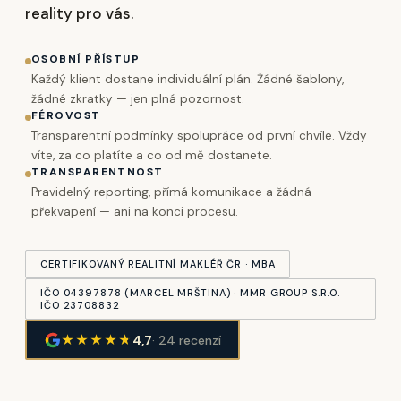
reality pro vás.
OSOBNÍ PŘÍSTUP
Každý klient dostane individuální plán. Žádné šablony,
žádné zkratky — jen plná pozornost.
FÉROVOST
Transparentní podmínky spolupráce od první chvíle. Vždy
víte, za co platíte a co od mě dostanete.
TRANSPARENTNOST
Pravidelný reporting, přímá komunikace a žádná
překvapení — ani na konci procesu.
CERTIFIKOVANÝ REALITNÍ MAKLÉŘ ČR · MBA
IČO 04397878 (MARCEL MRŠTINA) · MMR GROUP S.R.O.
IČO 23708832
★★★★
★
4,7
· 24 recenzí