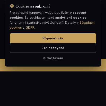
🍪
Cookies a soukromí
★★★★★
Pro správné fungování webu používám
nezbytné
cookies
. Se souhlasem také
analytické cookies
Profesionální a příjemné jednání — pan
(anonymní statistika návštěvnosti). Detaily v
Zásadách
cookies
a
GDPR
.
Mrština byl velmi nápomocný i po skončení
transakce. Skvělá komunikace, spolehlivost
Přijmout vše
a výsledek nad očekávání. Mohu jen
doporučit.
Jen nezbytné
⚙ Nastavení
TOMÁŠ BERGER
✆ ZAVOLAT MARCELOVI — 602 411 801
GOOGLE
GOOGLE
VŠECHNY RECENZE: