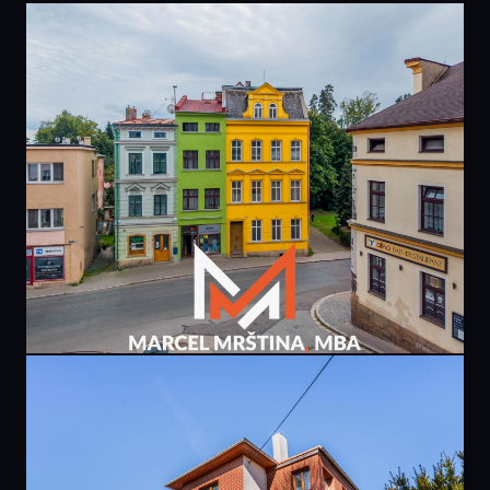
PRODÁNO
9 900 000 Kč
domu | U Dolní brány | Broumov
267 m² · Broumov