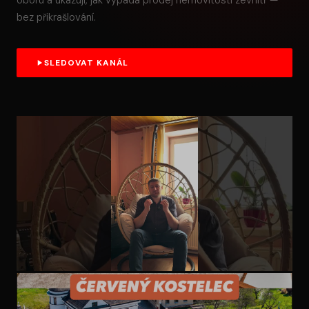
oboru a ukazuji, jak vypadá prodej nemovitosti zevnitř —
bez přikrašlování.
SLEDOVAT KANÁL
ZKUŠENOST Z OBORU
Moje zkušenost s jinou realitní kanceláří při převodu