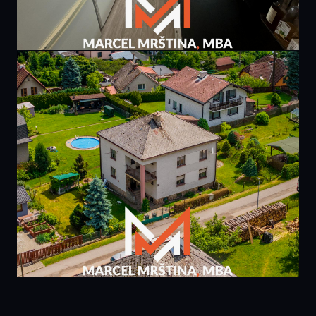
PRODÁNO
6 495 000 Kč
bytu 3+1 | 81m² | Praha, Chodov
81 m² · Praha 4
PRODÁNO
5 990 000 Kč