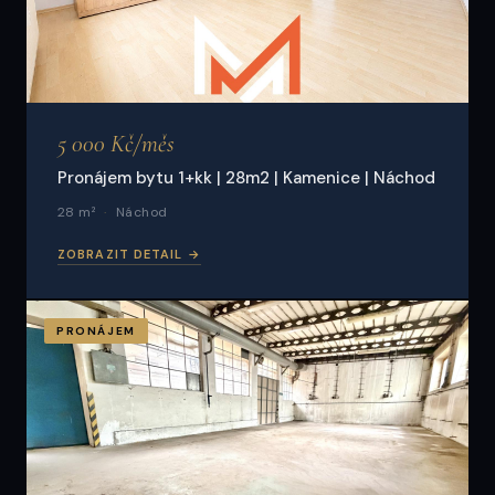
5 000 Kč/měs
Pronájem bytu 1+kk | 28m2 | Kamenice | Náchod
28 m²
Náchod
ZOBRAZIT DETAIL →
PRONÁJEM