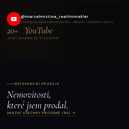
Prodej rodinného a bytového domu — investiční
komplex v Broumově
@marcelmrstina_realitnimakler
Videoprůvodci nemovitostmi · zákulisí realitního oboru
20+
YouTube
VIDEÍ
ZDARMA KE SLEDOVÁNÍ
REFERENČNÍ PRODEJE
Nemovitosti,
které jsem prodal.
UKÁZAT VŠECHNY PRODANÉ (96) →