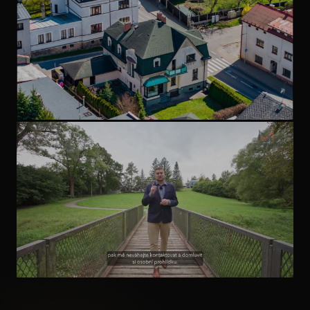
domu. Tohle by se stávat nemělo.
NEMOVITOST S PŘÍBĚHEM
Milujete historii a domy s
příběhem?
INVESTIČNÍ NEMOVITOST