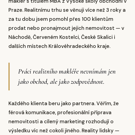
makléř s titulem MBA z Vysoké školy obchodní v
Praze. Realitnímu trhu se věnuji více než 3 roky a
za tu dobu jsem pomohl přes 100 klientům
prodat nebo pronajmout jejich nemovitost — v
Náchodě, Červeném Kostelci, České Skalici i
dalších místech Královéhradeckého kraje.
Práci realitního makléře nevnímám jen
jako obchod, ale jako zodpovědnost.
Každého klienta beru jako partnera. Věřím, že
férová komunikace, profesionální příprava
nemovitosti a cílený marketing rozhodují o
výsledku víc než cokoli jiného. Reality lidsky —