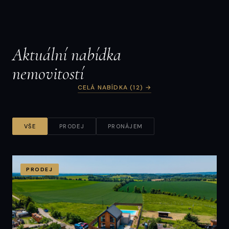
rodinného domu | Dolní Radechová
162 m² · Dolní Radechová
Aktuální nabídka
nemovitostí
CELÁ NABÍDKA (12) →
VŠE
PRODEJ
PRONÁJEM
PRODEJ