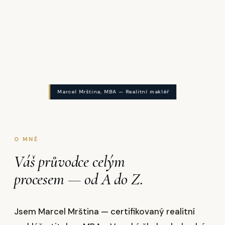
Marcel Mrština, MBA — Realitní makléř
O MNĚ
Váš průvodce celým
procesem — od A do Z.
Jsem Marcel Mrština — certifikovaný realitní