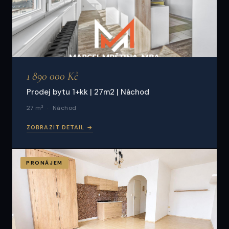
1 890 000 Kč
Prodej bytu 1+kk | 27m2 | Náchod
27 m²
Náchod
ZOBRAZIT DETAIL →
PRONÁJEM