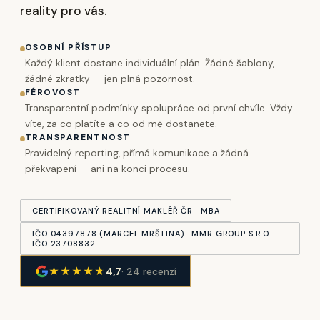
reality pro vás.
OSOBNÍ PŘÍSTUP
Každý klient dostane individuální plán. Žádné šablony,
žádné zkratky — jen plná pozornost.
FÉROVOST
Transparentní podmínky spolupráce od první chvíle. Vždy
víte, za co platíte a co od mě dostanete.
TRANSPARENTNOST
Pravidelný reporting, přímá komunikace a žádná
překvapení — ani na konci procesu.
CERTIFIKOVANÝ REALITNÍ MAKLÉŘ ČR · MBA
IČO 04397878 (MARCEL MRŠTINA) · MMR GROUP S.R.O.
IČO 23708832
★★★★
★
4,7
· 24 recenzí