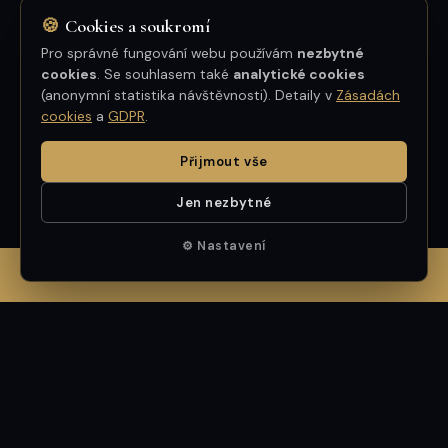
🍪
Cookies a soukromí
★★★★★
Pro správné fungování webu používám
nezbytné
cookies
. Se souhlasem také
analytické cookies
Profesionální a příjemné jednání — pan
(anonymní statistika návštěvnosti). Detaily v
Zásadách
cookies
a
GDPR
.
Mrština byl velmi nápomocný i po skončení
transakce. Skvělá komunikace, spolehlivost
Přijmout vše
a výsledek nad očekávání. Mohu jen
doporučit.
Jen nezbytné
⚙ Nastavení
TOMÁŠ BERGER
✆ ZAVOLAT MARCELOVI — 602 411 801
GOOGLE
GOOGLE
VŠECHNY RECENZE: