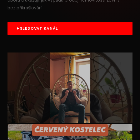
oboru a ukazuji, jak vypadá prodej nemovitosti zevnitř —
bez přikrašlování.
SLEDOVAT KANÁL
ZKUŠENOST Z OBORU
Moje zkušenost s jinou realitní kanceláří při převodu