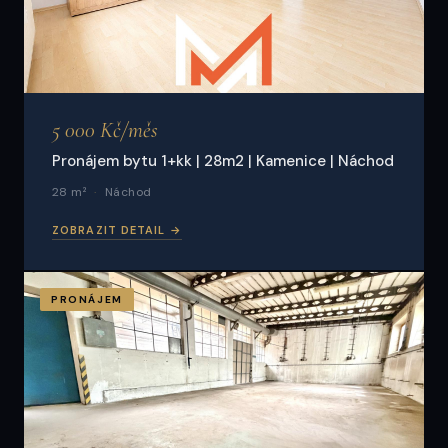
5 000 Kč/měs
Pronájem bytu 1+kk | 28m2 | Kamenice | Náchod
28 m²
Náchod
ZOBRAZIT DETAIL →
PRONÁJEM