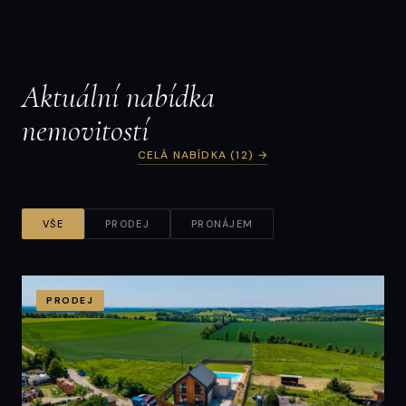
rodinného domu | Dolní Radechová
162 m² · Dolní Radechová
Aktuální nabídka
nemovitostí
CELÁ NABÍDKA (12) →
VŠE
PRODEJ
PRONÁJEM
PRODEJ