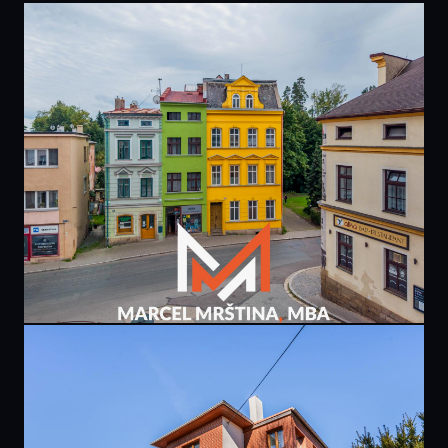
PRODÁNO
9 900 000 Kč
domu | U Dolní brány | Broumov
267 m² · Broumov