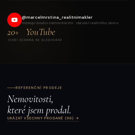
Prodej rodinného a bytového domu — investiční
komplex v Broumově
@marcelmrstina_realitnimakler
Videoprůvodci nemovitostmi · zákulisí realitního oboru
20+
YouTube
VIDEÍ
ZDARMA KE SLEDOVÁNÍ
REFERENČNÍ PRODEJE
Nemovitosti,
které jsem prodal.
UKÁZAT VŠECHNY PRODANÉ (96) →