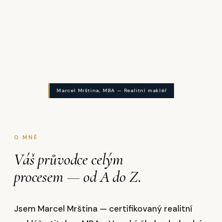
Marcel Mrština, MBA — Realitní makléř
O MNĚ
Váš průvodce celým
procesem — od A do Z.
Jsem Marcel Mrština — certifikovaný realitní