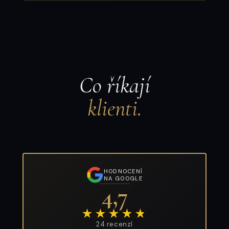
Co říkají
klienti.
HODNOCENÍ
NA GOOGLE
4,7
★★★★
★
24 recenzí