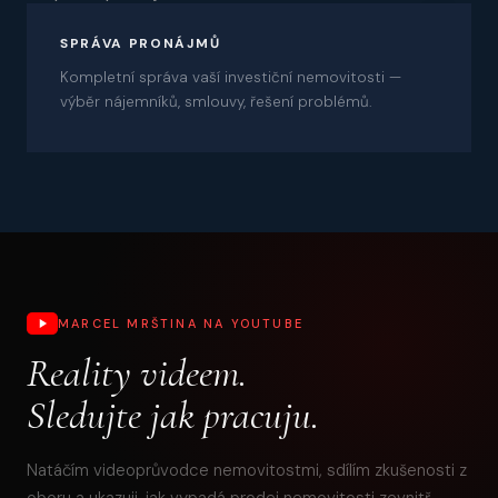
08
SPRÁVA PRONÁJMŮ
Kompletní správa vaší investiční nemovitosti —
výběr nájemníků, smlouvy, řešení problémů.
MARCEL MRŠTINA NA YOUTUBE
Reality videem.
Sledujte jak pracuju.
Natáčím videoprůvodce nemovitostmi, sdílím zkušenosti z