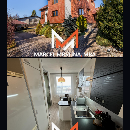
PRODÁNO
9 400 000 Kč
rodinného domu | Borová u Náchoda
307 m² · Borová