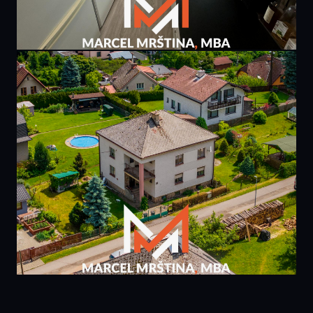
PRODÁNO
6 495 000 Kč
bytu 3+1 | 81m² | Praha, Chodov
81 m² · Praha 4
PRODÁNO
5 990 000 Kč