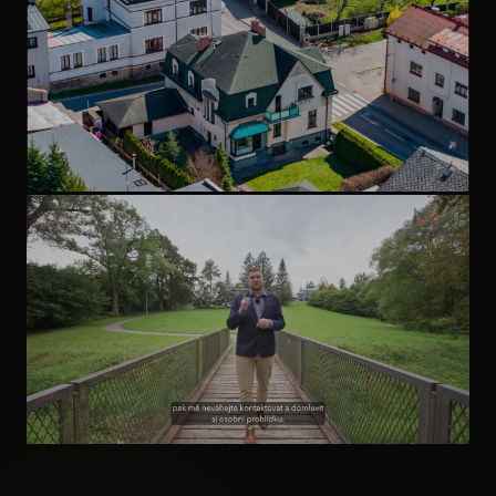
domu. Tohle by se stávat nemělo.
NEMOVITOST S PŘÍBĚHEM
Milujete historii a domy s
příběhem?
INVESTIČNÍ NEMOVITOST