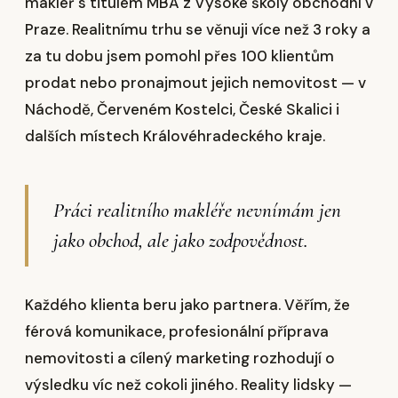
makléř s titulem MBA z Vysoké školy obchodní v
Praze. Realitnímu trhu se věnuji více než 3 roky a
za tu dobu jsem pomohl přes 100 klientům
prodat nebo pronajmout jejich nemovitost — v
Náchodě, Červeném Kostelci, České Skalici i
dalších místech Královéhradeckého kraje.
Práci realitního makléře nevnímám jen
jako obchod, ale jako zodpovědnost.
Každého klienta beru jako partnera. Věřím, že
férová komunikace, profesionální příprava
nemovitosti a cílený marketing rozhodují o
výsledku víc než cokoli jiného. Reality lidsky —