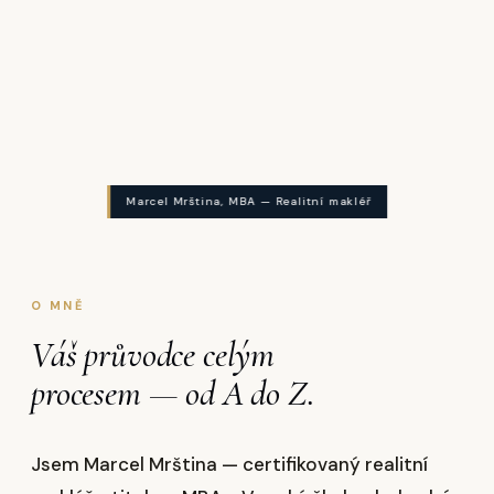
Marcel Mrština, MBA — Realitní makléř
O MNĚ
Váš průvodce celým
procesem — od A do Z.
Jsem Marcel Mrština — certifikovaný realitní