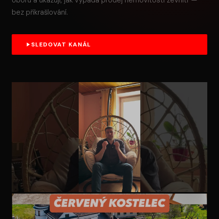
oboru a ukazuji, jak vypadá prodej nemovitosti zevnitř —
bez přikrašlování.
SLEDOVAT KANÁL
ZKUŠENOST Z OBORU
Moje zkušenost s jinou realitní kanceláří při převodu