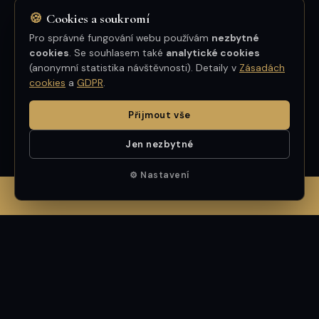
🍪
Cookies a soukromí
★★★★★
Pro správné fungování webu používám
nezbytné
cookies
. Se souhlasem také
analytické cookies
Profesionální a příjemné jednání — pan
(anonymní statistika návštěvnosti). Detaily v
Zásadách
cookies
a
GDPR
.
Mrština byl velmi nápomocný i po skončení
transakce. Skvělá komunikace, spolehlivost
Přijmout vše
a výsledek nad očekávání. Mohu jen
doporučit.
Jen nezbytné
⚙ Nastavení
TOMÁŠ BERGER
✆ ZAVOLAT MARCELOVI — 602 411 801
GOOGLE
GOOGLE
VŠECHNY RECENZE: