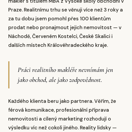
makléř s titulem MBA z Vysoké školy obchodní v
Praze. Realitnímu trhu se věnuji více než 3 roky a
za tu dobu jsem pomohl přes 100 klientům
prodat nebo pronajmout jejich nemovitost — v
Náchodě, Červeném Kostelci, České Skalici i
dalších místech Královéhradeckého kraje.
Práci realitního makléře nevnímám jen
jako obchod, ale jako zodpovědnost.
Každého klienta beru jako partnera. Věřím, že
férová komunikace, profesionální příprava
nemovitosti a cílený marketing rozhodují o
výsledku víc než cokoli jiného. Reality lidsky —