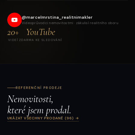
Prodej rodinného a bytového domu — investiční
komplex v Broumově
@marcelmrstina_realitnimakler
Videoprůvodci nemovitostmi · zákulisí realitního oboru
20+
YouTube
VIDEÍ
ZDARMA KE SLEDOVÁNÍ
REFERENČNÍ PRODEJE
Nemovitosti,
které jsem prodal.
UKÁZAT VŠECHNY PRODANÉ (96) →