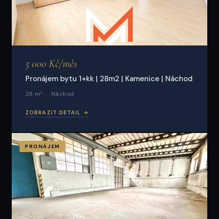
5 000 Kč/měs
Pronájem bytu 1+kk | 28m2 | Kamenice | Náchod
28 m²
Náchod
ZOBRAZIT DETAIL →
PRONÁJEM