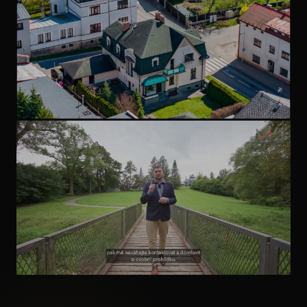
domu. Tohle by se stávat nemělo.
NEMOVITOST S PŘÍBĚHEM
Milujete historii a domy s
příběhem?
INVESTIČNÍ NEMOVITOST