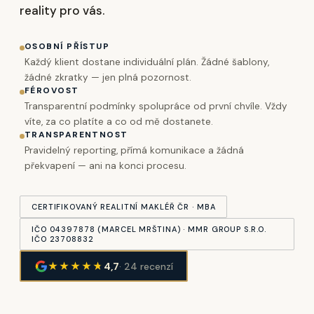
reality pro vás.
OSOBNÍ PŘÍSTUP
Každý klient dostane individuální plán. Žádné šablony,
žádné zkratky — jen plná pozornost.
FÉROVOST
Transparentní podmínky spolupráce od první chvíle. Vždy
víte, za co platíte a co od mě dostanete.
TRANSPARENTNOST
Pravidelný reporting, přímá komunikace a žádná
překvapení — ani na konci procesu.
CERTIFIKOVANÝ REALITNÍ MAKLÉŘ ČR · MBA
IČO 04397878 (MARCEL MRŠTINA) · MMR GROUP S.R.O.
IČO 23708832
★★★★
★
4,7
· 24 recenzí