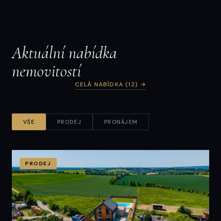
rodinného domu | Dolní Radechová
162 m² · Dolní Radechová
Aktuální nabídka
nemovitostí
CELÁ NABÍDKA (12) →
VŠE
PRODEJ
PRONÁJEM
PRODEJ