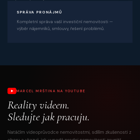
08
SPRÁVA PRONÁJMŮ
Kompletní správa vaší investiční nemovitosti —
výběr nájemníků, smlouvy, řešení problémů.
MARCEL MRŠTINA NA YOUTUBE
Reality videem.
Sledujte jak pracuju.
Natáčím videoprůvodce nemovitostmi, sdílím zkušenosti z