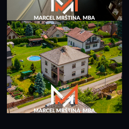
PRODÁNO
6 495 000 Kč
bytu 3+1 | 81m² | Praha, Chodov
81 m² · Praha 4
PRODÁNO
5 990 000 Kč