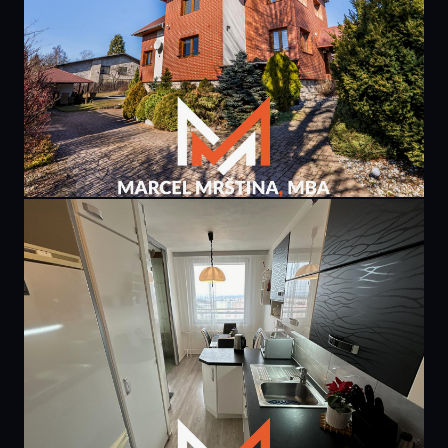
PRODÁNO
9 400 000 Kč
rodinného domu | Borová u Náchoda
307 m² · Borová