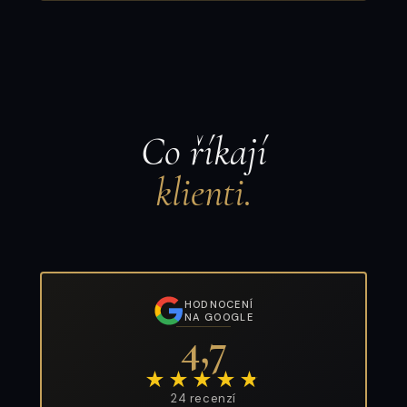
Co říkají
klienti.
HODNOCENÍ
NA GOOGLE
4,7
★★★★
★
24 recenzí