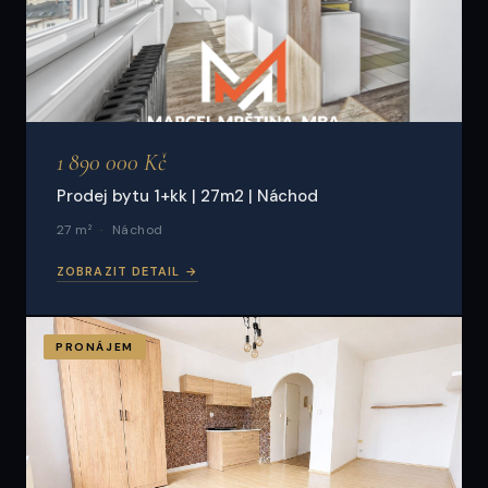
1 890 000 Kč
Prodej bytu 1+kk | 27m2 | Náchod
27 m²
Náchod
ZOBRAZIT DETAIL →
PRONÁJEM