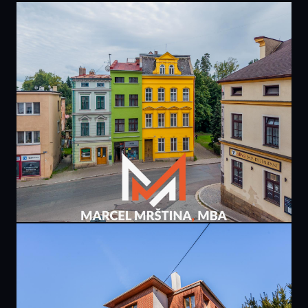
PRODÁNO
9 900 000 Kč
domu | U Dolní brány | Broumov
267 m² · Broumov