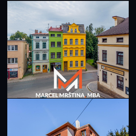
PRODÁNO
9 900 000 Kč
domu | U Dolní brány | Broumov
267 m² · Broumov