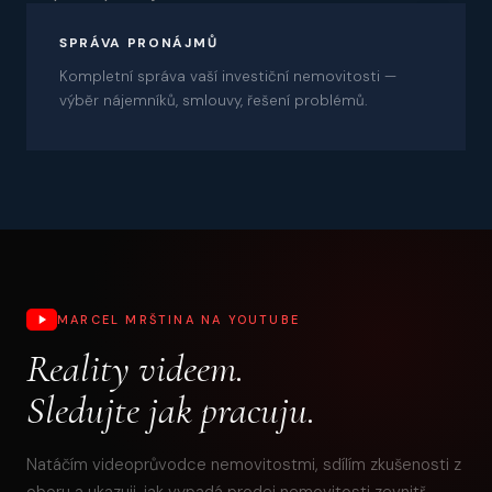
08
SPRÁVA PRONÁJMŮ
Kompletní správa vaší investiční nemovitosti —
výběr nájemníků, smlouvy, řešení problémů.
MARCEL MRŠTINA NA YOUTUBE
Reality videem.
Sledujte jak pracuju.
Natáčím videoprůvodce nemovitostmi, sdílím zkušenosti z