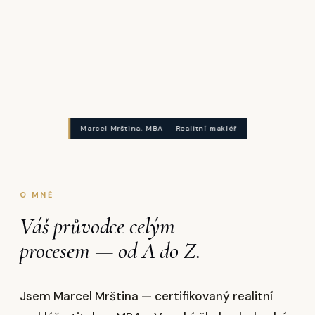
Marcel Mrština, MBA — Realitní makléř
O MNĚ
Váš průvodce celým
procesem — od A do Z.
Jsem Marcel Mrština — certifikovaný realitní