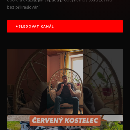
oboru a ukazuji, jak vypadá prodej nemovitosti zevnitř —
bez přikrašlování.
SLEDOVAT KANÁL
ZKUŠENOST Z OBORU
Moje zkušenost s jinou realitní kanceláří při převodu