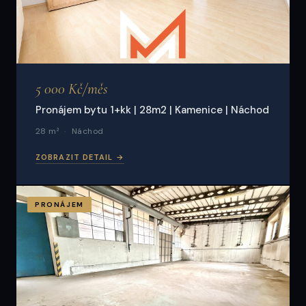
5 000 Kč/měs
Pronájem bytu 1+kk | 28m2 | Kamenice | Náchod
28 m²
Náchod
ZOBRAZIT DETAIL →
PRONÁJEM