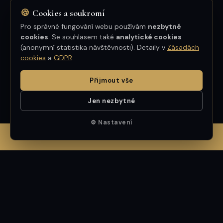
🍪
Cookies a soukromí
★★★★★
Pro správné fungování webu používám
nezbytné
cookies
. Se souhlasem také
analytické cookies
Profesionální a příjemné jednání — pan
(anonymní statistika návštěvnosti). Detaily v
Zásadách
cookies
a
GDPR
.
Mrština byl velmi nápomocný i po skončení
transakce. Skvělá komunikace, spolehlivost
Přijmout vše
a výsledek nad očekávání. Mohu jen
doporučit.
Jen nezbytné
⚙ Nastavení
TOMÁŠ BERGER
✆ ZAVOLAT MARCELOVI — 602 411 801
GOOGLE
GOOGLE
VŠECHNY RECENZE: