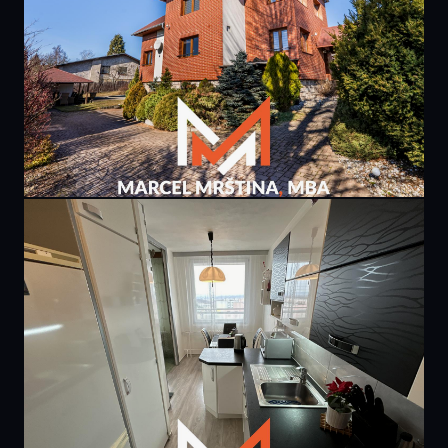
PRODÁNO
9 400 000 Kč
rodinného domu | Borová u Náchoda
307 m² · Borová