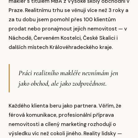
makléř s titulem MBA z Vysoké školy obchodní v
Praze. Realitnímu trhu se věnuji více než 3 roky a
za tu dobu jsem pomohl přes 100 klientům
prodat nebo pronajmout jejich nemovitost — v
Náchodě, Červeném Kostelci, České Skalici i
dalších místech Královéhradeckého kraje.
Práci realitního makléře nevnímám jen
jako obchod, ale jako zodpovědnost.
Každého klienta beru jako partnera. Věřím, že
férová komunikace, profesionální příprava
nemovitosti a cílený marketing rozhodují o
výsledku víc než cokoli jiného. Reality lidsky —