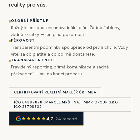
reality pro vás.
OSOBNÍ PŘÍSTUP
Každý klient dostane individuální plán. Žádné šablony,
žádné zkratky — jen plná pozornost.
FÉROVOST
Transparentní podmínky spolupráce od první chvíle. Vždy
víte, za co platíte a co od mě dostanete.
TRANSPARENTNOST
Pravidelný reporting, přímá komunikace a žádná
překvapení — ani na konci procesu.
CERTIFIKOVANÝ REALITNÍ MAKLÉŘ ČR · MBA
IČO 04397878 (MARCEL MRŠTINA) · MMR GROUP S.R.O.
IČO 23708832
★★★★
★
4,7
· 24 recenzí