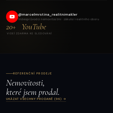
Prodej rodinného a bytového domu — investiční
komplex v Broumově
@marcelmrstina_realitnimakler
Videoprůvodci nemovitostmi · zákulisí realitního oboru
20+
YouTube
VIDEÍ
ZDARMA KE SLEDOVÁNÍ
REFERENČNÍ PRODEJE
Nemovitosti,
které jsem prodal.
UKÁZAT VŠECHNY PRODANÉ (96) →