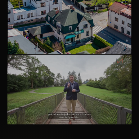
domu. Tohle by se stávat nemělo.
NEMOVITOST S PŘÍBĚHEM
Milujete historii a domy s
příběhem?
INVESTIČNÍ NEMOVITOST