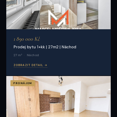
1 890 000 Kč
Prodej bytu 1+kk | 27m2 | Náchod
27 m²
Náchod
ZOBRAZIT DETAIL →
PRONÁJEM