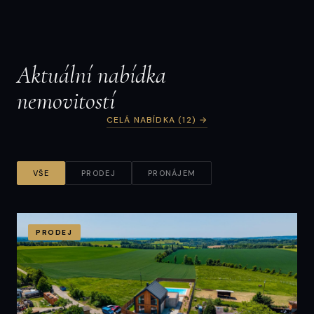
rodinného domu | Dolní Radechová
162 m² · Dolní Radechová
Aktuální nabídka
nemovitostí
CELÁ NABÍDKA (12) →
VŠE
PRODEJ
PRONÁJEM
PRODEJ