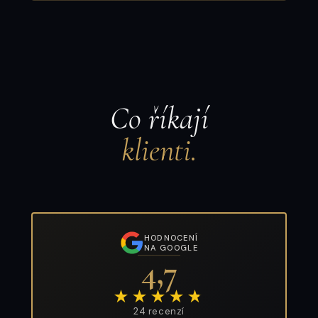
Co říkají
klienti.
HODNOCENÍ
NA GOOGLE
4,7
★★★★
★
24 recenzí