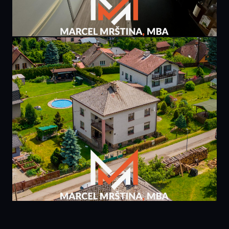
PRODÁNO
6 495 000 Kč
bytu 3+1 | 81m² | Praha, Chodov
81 m² · Praha 4
PRODÁNO
5 990 000 Kč